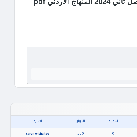
الاردني pdf
الردود
الزوار
آخر رد
580
0
surur wishahee