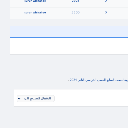
2623
0
surur wishahee
5805
0
surur wishahee
»