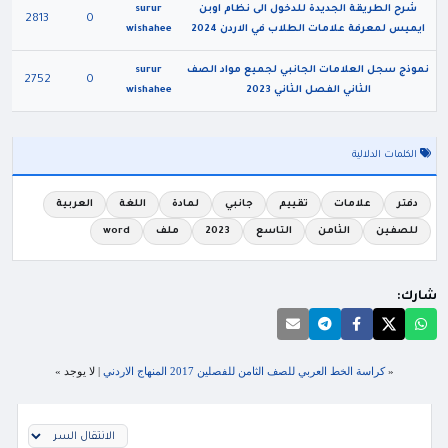
شرح الطريقة الجديدة للدخول الى نظام اوبن
surur
2813
0
ايميس لمعرفة علامات الطلاب في الاردن 2024
wishahee
نموذج سجل العلامات الجانبي لجميع مواد الصف
surur
2752
0
الثاني الفصل الثاني 2023
wishahee
الكلمات الدلالية
دفتر
علامات
تقييم
جانبي
لمادة
اللغة
العربية
للصفين
الثامن
التاسع
2023
ملف
word
شارك:
«
كراسة الخط العربي للصف الثامن للفصلين 2017 المنهاج الاردني
| لا يوجد »