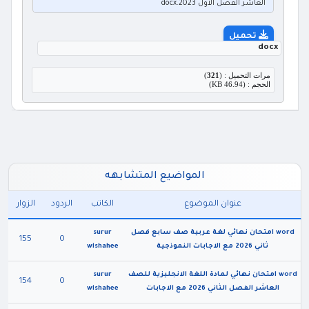
العاشر الفصل الاول 2023.docx
تحميل
docx
مرات التحميل : (
321
)
الحجم : (46.94 KB)
المواضيع المتشابهه
عنوان الموضوع
الكاتب
الردود
الزوار
word امتحان نهائي لغة عربية صف سابع فصل
surur
155
0
ثاني 2026 مع الاجابات النموذجية
wishahee
word امتحان نهائي لمادة اللغة الانجليزية للصف
surur
154
0
العاشر الفصل الثاني 2026 مع الاجابات
wishahee