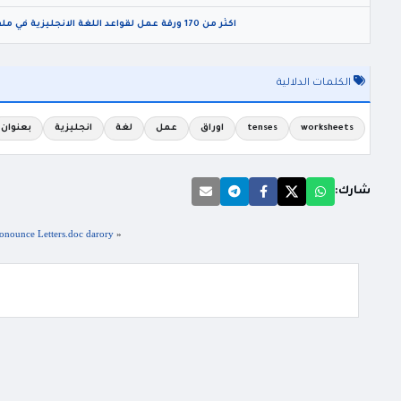
اكثر من 170 ورقة عمل لقواعد اللغة الانجليزية في ملف واحد worksheets grammar
الكلمات الدلالية
worksheets
tenses
اوراق
عمل
لغة
انجليزية
بعنوان
شارك:
«
How To Pronounce Letters.doc darory كيف نلفظ أح