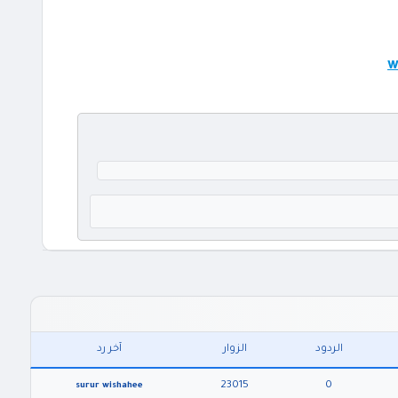
w
الردود
الزوار
آخر رد
23015
0
surur wishahee