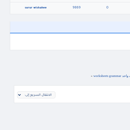
9869
0
surur wishahee
»