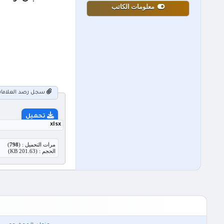
معلومات الكاتب
سجل رصد العلامات الجانبي و الأدائي مبحث التربية الاجتماعية استراتيجي
تحميل
xlsx
مرات التحميل : (
798
)
الحجم : (201.63 KB)