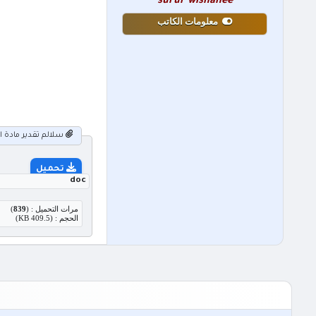
surur wishahee
معلومات الكاتب
سلالم تقدير مادة الري
تحميل
doc
مرات التحميل : (
839
)
الحجم : (409.5 KB)