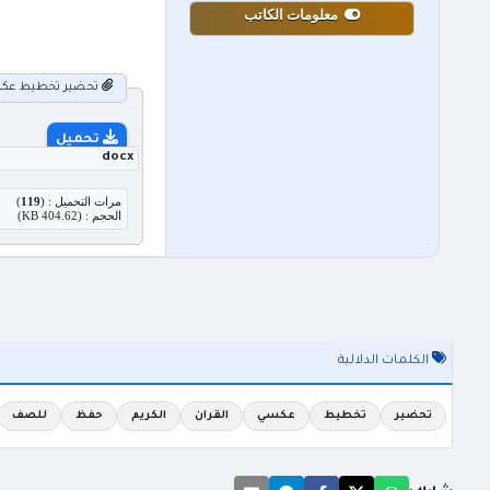
معلومات الكاتب
تحضير تخطيط عكسي ا
تحميل
docx
مرات التحميل : (
119
)
الحجم : (404.62 KB)
الكلمات الدلالية
تحضير
تخطيط
عكسي
القران
الكريم
حفظ
للصف