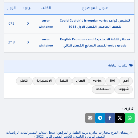
عنوان الموضوع
الكاتب
الردود
الزوار
تلخيص قواعد Could Couldn't irregular verbs
surur
672
0
للصف الخامس الفصل الاول 2024
wishahee
ضمائر اللغة الانجليزية English Pronouns and
surur
2118
0
verbs grade للصف السابع الفصل الثاني
wishahee
الكلمات الدلالية
أهم
100
verbs
افعال
اللغة
الانجليزية
الأكثر
شيوعا
استعمالا
شارك:
«
رمضان الفرح مختارات مبادرة تربية الطفل و المراهق
|
سجل سلالم التقدير لمادة الرياضيات
للصف الثامن و التاسع و العاشر الفصل الثاني 2022
»