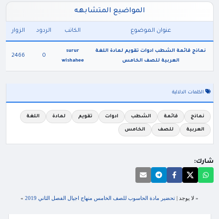
المواضيع المتشابهه
عنوان الموضوع
الكاتب
الردود
الزوار
نماذج قائمة الشطب ادوات تقويم لمادة اللغة
surur
2466
0
العربية للصف الخامس
wishahee
الكلمات الدلالية
نماذج
قائمة
الشطب
ادوات
تقويم
لمادة
اللغة
العربية
للصف
الخامس
شارك:
« لا يوجد |
تحضير مادة الحاسوب للصف الخامس منهاج اجيال الفصل الثاني 2019
»