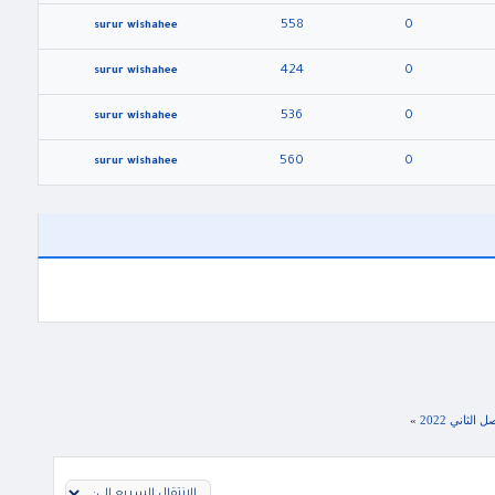
558
0
surur wishahee
424
0
surur wishahee
536
0
surur wishahee
560
0
surur wishahee
ثاني 2022
»