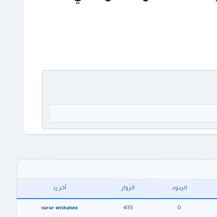
الردود
الزوار
آخر رد
433
0
surur wishahee