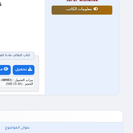
surur wishahee
ك
معلومات الكاتب
كتاب الطالب مادة العلوم للصف الثالث
تحميل
مع
مرات التحميل : (
48983
)
الحجم : (29.46 MB)
عنوان الموضوع