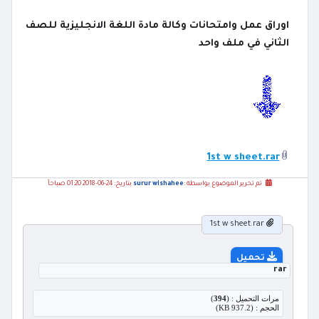
اوراق عمل وامتحانات وكالة مادة اللغة الانجليزية للصف
الثاني في ملف واحد
1st w sheet.rar
تم تحرير الموضوع بواسطة :
surur wishahee
بتاريخ: 24-06-2018 01:20 صباحاً
1st w sheet.rar
تحميل
rar
مرات التحميل : (
394
)
الحجم : (937.2 KB)