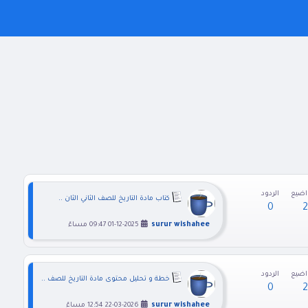
اضيع
الردود
كتاب مادة التاريخ للصف الثاني الثان ..
0
surur wishahee
01-12-2025 09:47 مساءً
اضيع
الردود
خطة و تحليل محتوى مادة التاريخ للصف ..
0
surur wishahee
22-03-2026 12:54 مساءً