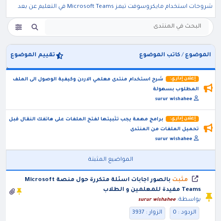
شروحات استخدام مايكروسوفت تيمز Microsoft Teams في التعليم عن بعد
الموضوع
/
كاتب الموضوع
تقييم الموضوع
إعلان إداري:
شرح استخدام منتدى معلمي الاردن وكيفية الوصول الى الملف
المطلوب بسهولة
surur wishahee
إعلان إداري:
برامج مهمة يجب تثبيتها لفتح الملفات على هاتفك النقال قبل
تحميل الملفات من المنتدى
surur wishahee
المواضيع المثبتة
مثبت
بالصور اجابات اسئلة متكررة حول منصة Microsoft
Teams مفيدة للمعلمين و الطلاب
بواسطة:
surur wishahee
الردود : 0
الزوار : 3937