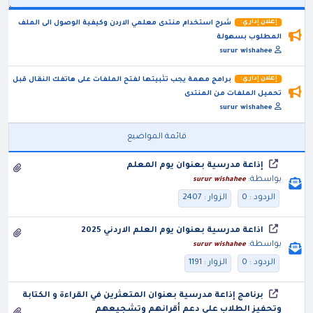
إعلان إداري:
شرح استخدام منتدى معلمي الاردن وكيفية الوصول الى الملف
المطلوب بسهولة
surur wishahee
إعلان إداري:
برامج مهمة يجب تثبيتها لفتح الملفات على هاتفك النقال قبل
تحميل الملفات من المنتدى
surur wishahee
قائمة المواضيع
إذاعة مدرسية بعنوان يوم المعلم
بواسطة:
surur wishahee
الردود : 0
الزوار : 2407
اذاعة مدرسية بعنوان يوم العلم الاردني 2025
بواسطة:
surur wishahee
الردود : 0
الزوار : 1191
برنامج إذاعة مدرسية بعنوان المتعثرين في القراءة و الكتابة
وتحفيز الطلاب على دعم أقرانهم وتشجيعهم